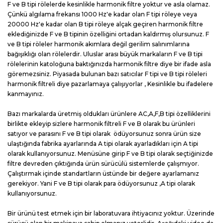
F ve B tipi rölelerde kesinlikle harmonik filtre yoktur ve asla olamaz.
Çünkü algılama frekansı 1000 Hz'e kadar olan F tipi röleye veya
20000 Hz'e kadar olan B tipi röleye alçak geçiren harmonik filtre
eklediğinizde F ve B tipinin özelliğini ortadan kaldırmış olursunuz. F
ve B tipi röleler harmonik akımlara değil gerilim salınımlarına
bağışıklığı olan rölelerdir. Uluslar arası büyük markaların F ve B tipi
rölelerinin katoloğuna baktığınızda harmonik filtre diye bir ifade asla
göremezsiniz. Piyasada bulunan bazı satıcılar F tipi ve B tipi röleleri
harmonik filtreli diye pazarlamaya çalışıyorlar , Kesinlikle bu ifadelere
kanmayınız.
Bazı markalarda üretmiş oldukları ürünlere AC,A,F,B tipi özelliklerini
birlikte ekleyip sizlere harmonik filtreli F ve B olarak bu ürünleri
satıyor ve parasını F ve B tipi olarak ödüyorsunuz sonra ürün size
ulaştığında fabrika ayarlarında A tipi olarak ayarladıkları için A tipi
olarak kullanıyorsunuz. Menüsüne girip F ve B tipi olarak seçtiğinizde
filtre devreden çıktığında ürün sürücülü sistemlerde çalışmıyor.
Çalıştırmak içinde standartların üstünde bir değere ayarlamanız
gerekiyor. Yani F ve B tipi olarak para ödüyorsunuz ,A tipi olarak
kullanıyorsunuz.
Bir ürünü test etmek için bir laboratuvara ihtiyacınız yoktur. Üzerinde