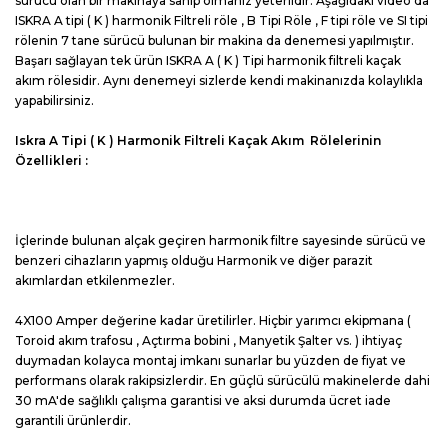
sürücü olan bir makinaya sahip olmanız yeterlidir. Aşağıdaki video da
ISKRA A tipi ( K ) harmonik Filtreli röle , B Tipi Röle , F tipi röle ve SI tipi
rölenin 7 tane sürücü bulunan bir makina da denemesi yapılmıştır.
Başarı sağlayan tek ürün ISKRA A ( K ) Tipi harmonik filtreli kaçak
akım rölesidir. Aynı denemeyi sizlerde kendi makinanızda kolaylıkla
yapabilirsiniz.
Iskra A Tipi ( K ) Harmonik Filtreli Kaçak Akım Rölelerinin
Özellikleri :
İçlerinde bulunan alçak geçiren harmonik filtre sayesinde sürücü ve
benzeri cihazların yapmış olduğu Harmonik ve diğer parazit
akımlardan etkilenmezler.
4X100 Amper değerine kadar üretilirler. Hiçbir yarımcı ekipmana (
Toroid akım trafosu , Açtırma bobini , Manyetik Şalter vs. ) ihtiyaç
duymadan kolayca montaj imkanı sunarlar bu yüzden de fiyat ve
performans olarak rakipsizlerdir. En güçlü sürücülü makinelerde dahi
30 mA'de sağlıklı çalışma garantisi ve aksi durumda ücret iade
garantili ürünlerdir.