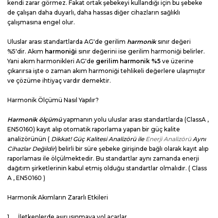
kendi zarar görmez. Fakat ortak şebekeyi kullandığı için bu şebeke
de çalışan daha duyarlı, daha hassas diğer cihazların sağlıklı
çalışmasına engel olur.
Uluslar arası standartlarda AG'de gerilim
harmonik
sınır değeri
%5'dir. Akım
harmoniği
sınır değerini ise gerilim harmoniği belirler.
Yani akım harmonikleri AG'de
gerilim harmonik %5
ve üzerine
çıkarırsa işte o zaman akım harmoniği tehlikeli değerlere ulaşmıştır
ve çözüme ihtiyaç vardır demektir.
Harmonik Ölçümü Nasıl Yapılır?
Harmonik ölçümü
yapmanın yolu uluslar arası standartlarda (ClassA ,
EN50160) kayıt alıp otomatik raporlama yapan bir güç kalite
analizörünün (
Dikkat! Güç Kalitesi Analizörü ile
Enerji Analizörü
Aynı
Cihazlar Değildir
) belirli bir süre şebeke girişinde bağlı olarak kayıt alıp
raporlaması ile ölçülmektedir. Bu standartlar aynı zamanda enerji
dağıtım şirketlerinin kabul etmiş olduğu standartlar olmalıdır. ( Class
A , EN50160 )
Harmonik Akımların Zararlı Etkileri
1. İletkenlerde aşırı ısınmaya yol açarlar.