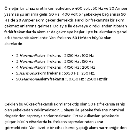
Örneğin bir cihaz üretilirken etiketinde 400 volt , 50 Hz ve 20 Amper
yazması şu anlama gelir. 50 Hz , 400 Volt bir şebekeye bağlanırsa
50
Hz'de 20 Amper
akım çeker demektir. Farklı bir frekans'da bir akım
çekmez anlamına gelmez. Dolayısı ile devreye girdiği andan itibaren
farklı frekanslarda akımlar da çekmeye başlar. İşte bu akımların genel
adı
Harmonik
akımlardır. Yani frekansı
50 Hz
'den büyük olan
akımlardır.
2.
Harmonik
akım frekansı : 2X50 Hz : 100 Hz
3.
Harmonik
akım frekansı : 3X50 Hz : 150 Hz
4.
Harmonik
akım frekansı : 4X50 Hz : 200 Hz
5.
Harmonik
akım frekansı : 5X50 Hz : 250 Hz.
50.
Harmonik
akım frekansı : 50X50 Hz : 2500 Hz'dir.
Çekilen bu yüksek frekanslı akımlar tek tip olan 50 Hz frekansa sahip
olan şebekeden çekilmektedir. Dolayısı ile şebeke frekansı nominal
değerinden sapmaya zorlanmaktadır. Ortak kullanılan şebekede
çalışan bütün cihazlarda bu frekans sapmalarından zarar
görmektedir. Yani özetle bir cihaz kendi yaptığı akım harmoniğinden