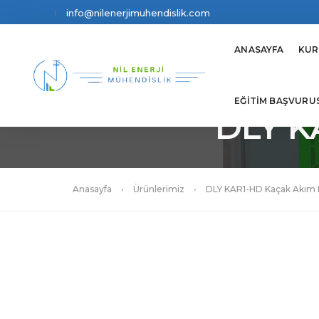
info@nilenerjimuhendislik.com
ANASAYFA
KUR
EĞİTİM BAŞVURU
DLY K
Anasayfa
Ürünlerimiz
DLY KAR1-HD Kaçak Akım 