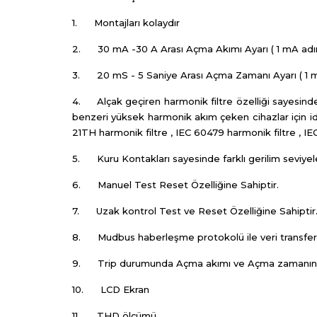
1. Montajları kolaydır
2. 30 mA -30 A Arası Açma Akımı Ayarı ( 1 mA adıml
3. 20 mS - 5 Saniye Arası Açma Zamanı Ayarı ( 1 ms
4. Alçak geçiren harmonik filtre özelliği sayesind
benzeri yüksek harmonik akım çeken cihazlar için idea
21TH harmonik filtre , IEC 60479 harmonik filtre , IE
5. Kuru Kontakları sayesinde farklı gerilim seviyeleri 
6. Manuel Test Reset Özelliğine Sahiptir.
7. Uzak kontrol Test ve Reset Özelliğine Sahiptir
8. Mudbus haberleşme protokolü ile veri transferi 
9. Trip durumunda Açma akımı ve Açma zamanını saa
10. LCD Ekran
11. THD ölçümü