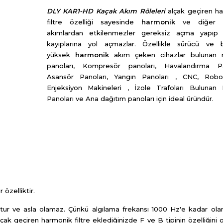
DLY KAR1-HD Kaçak Akım Röleleri
alçak geçiren h
filtre özelliği sayesinde
harmonik
ve diğer p
akımlardan etkilenmezler gereksiz açma yapıp 
kayıplarına yol açmazlar. Özellikle sürücü ve 
yüksek
harmonik
akım çeken cihazlar bulunan 
panoları, Kompresör panoları, Havalandırma Pan
Asansör Panoları, Yangın Panoları , CNC, Ro
Enjeksiyon Makineleri , İzole Trafoları Bulunan
Panoları ve Ana dağıtım panoları için ideal üründür.
 özelliktir.
oktur ve asla olamaz. Çünkü algılama frekansı 1000 Hz'e kadar olan
ak geçiren harmonik filtre eklediğinizde F ve B tipinin özelliğini 