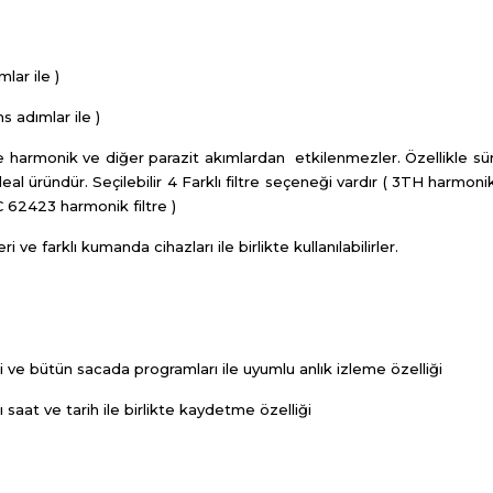
ar ile )
 adımlar ile )
e harmonik ve diğer parazit akımlardan etkilenmezler. Özellikle sü
l üründür. Seçilebilir 4 Farklı filtre seçeneği vardır ( 3TH harmonik 
C 62423 harmonik filtre )
ve farklı kumanda cihazları ile birlikte kullanılabilirler.
.
ve bütün sacada programları ile uyumlu anlık izleme özelliği
t ve tarih ile birlikte kaydetme özelliği