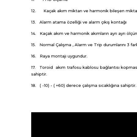
12. Kaçak akım miktarı ve harmonik bileşen miktarı
13. Alarm atama özelliği ve alarm çıkış kontağı
14. Kaçak akım ve harmonik akımların ayrı ayrı ölç
15. Normal Çalışma , Alarm ve Trip durumlarını 3 fark
16. Raya montajı uygundur.
17. Toroid akım trafosu kablosu bağlantısı kopması
sahiptir.
18. ( -10) - ( +60) derece çalışma sıcaklığına sahiptir.