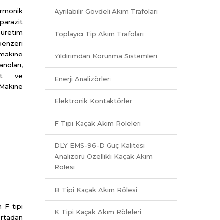
armonik
Ayrılabilir Gövdeli Akım Trafoları
arazit
üretim
Toplayıcı Tip Akım Trafoları
benzeri
makine
Yıldırımdan Korunma Sistemleri
oları,
bot ve
Enerji Analizörleri
 Makine
Elektronik Kontaktörler
F Tipi Kaçak Akım Röleleri
DLY EMS-96-D Güç Kalitesi
Analizörü Özellikli Kaçak Akım
Rölesi
B Tipi Kaçak Akım Rölesi
 F tipi
K Tipi Kaçak Akım Röleleri
ortadan