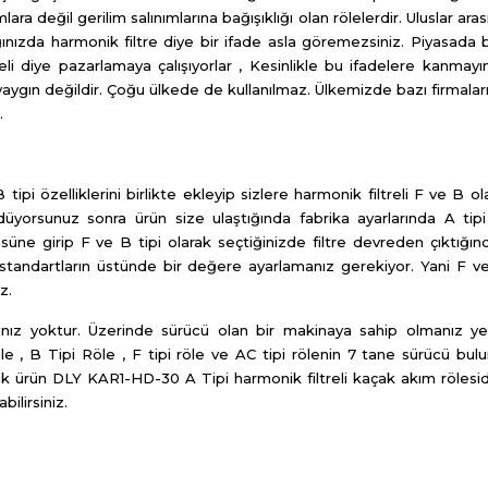
ara değil gerilim salınımlarına bağışıklığı olan rölelerdir. Uluslar ara
ğınızda harmonik filtre diye bir ifade asla göremezsiniz. Piyasada 
treli diye pazarlamaya çalışıyorlar , Kesinlikle bu ifadelere kanmay
aygın değildir. Çoğu ülkede de kullanılmaz. Ülkemizde bazı firmaları
.
ipi özelliklerini birlikte ekleyip sizlere harmonik filtreli F ve B o
düyorsunuz sonra ürün size ulaştığında fabrika ayarlarında A tipi
nüsüne girip F ve B tipi olarak seçtiğinizde filtre devreden çıktığı
 standartların üstünde bir değere ayarlamanız gerekiyor. Yani F ve
z.
ınız yoktur. Üzerinde sürücü olan bir makinaya sahip olmanız yete
e , B Tipi Röle , F tipi röle ve AC tipi rölenin 7 tane sürücü bulu
k ürün DLY KAR1-HD-30 A Tipi harmonik filtreli kaçak akım rölesidi
bilirsiniz.