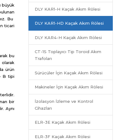
sı büyük
DLY KAR1-H Kaçak Akım Rölesi
bulunan
ınız. Bu
DLY KAR1-HD Kaçak Akım Rölesi
n ticari
DLY KAR4-H Kaçak Akım Rölesi
CT-1S Toplayıcı Tip Toroid Akım
larak bu
Trafoları
 olarak
nda ürün
Sürücüler İçin Kaçak Akım Rölesi
 B tipi
Makineler İçin Kaçak Akım Rölesi
rlidir.
İzolasyon İzleme ve Kontrol
nan bir
Cihazları
r. Aynı
ELR-3E Kaçak Akım Rölesi
ELR-3F Kaçak Akım Rölesi