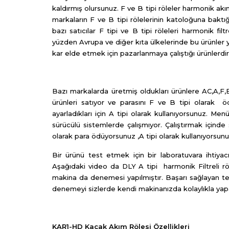
kaldırmış olursunuz. F ve B tipi röleler harmonik akıml
markaların F ve B tipi rölelerinin katoloğuna baktı
bazı satıcılar F tipi ve B tipi röleleri harmonik fil
yüzden Avrupa ve diğer kıta ülkelerinde bu ürünler y
kar elde etmek için pazarlanmaya çalıştığı ürünlerdir
Bazı markalarda üretmiş oldukları ürünlere AC,A,F,B t
ürünleri satıyor ve parasını F ve B tipi olarak ö
ayarladıkları için A tipi olarak kullanıyorsunuz. Me
sürücülü sistemlerde çalışmıyor. Çalıştırmak içinde
olarak para ödüyorsunuz ,A tipi olarak kullanıyorsunu
Bir ürünü test etmek için bir laboratuvara ihtiyac
Aşağıdaki video da DLY A tipi harmonik Filtreli röl
makina da denemesi yapılmıştır. Başarı sağlayan te
denemeyi sizlerde kendi makinanızda kolaylıkla yapa
KAR1-HD Kaçak Akım Rölesi Özellikleri